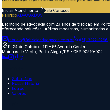
Iniciar Atendimento
Fale Conosco
Fabrício
ADVOGADOS
Escritório de advocacia com 23 anos de tradição em Por
oferecendo soluções jurídicas modernas, humanizadas e e
fabricio@fabricioadvogados.com.br
(51) 3222-2266
R. 24 de Outubro, 111 - 5ª Avenida Center
Moinhos de Vento, Porto Alegre/RS - CEP 90510-002
Escritório
Sobre Nós
Nossa História
Equipe
Valores
Atuação